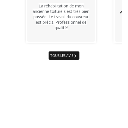
La réhabilitation de mon
S
ancienne toiture s'est très bien
,équ
passée. Le travail du couvreur
, 
est précis. Professionnel de
qualité!
co
,u
TOUS LES AVIS